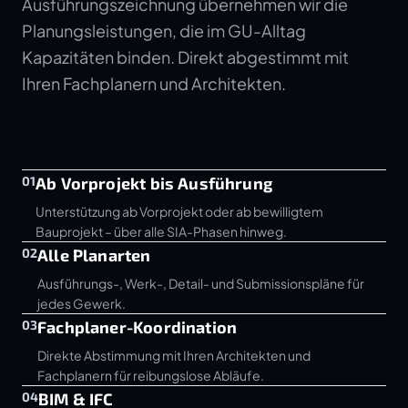
Ausführungszeichnung übernehmen wir die
Planungsleistungen, die im GU-Alltag
Kapazitäten binden. Direkt abgestimmt mit
Ihren Fachplanern und Architekten.
01
Ab Vorprojekt bis Ausführung
Unterstützung ab Vorprojekt oder ab bewilligtem
Bauprojekt – über alle SIA-Phasen hinweg.
02
Alle Planarten
Ausführungs-, Werk-, Detail- und Submissionspläne für
jedes Gewerk.
03
Fachplaner-Koordination
Direkte Abstimmung mit Ihren Architekten und
Fachplanern für reibungslose Abläufe.
04
BIM & IFC