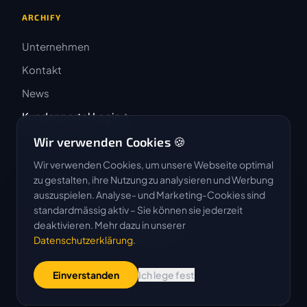
ARCHIFY
Unternehmen
Kontakt
News
Kundenportal Login
Wir verwenden Cookies 🍪
Wir verwenden Cookies, um unsere Webseite optimal
zu gestalten, ihre Nutzung zu analysieren und Werbung
auszuspielen. Analyse- und Marketing-Cookies sind
4.9 / 5
standardmässig aktiv – Sie können sie jederzeit
★★★★★
deaktivieren. Mehr dazu in unserer
Datenschutzerklärung
.
Basierend auf 50 Bewertungen
Einverstanden
Ich lege fest
G
o
o
g
l
e