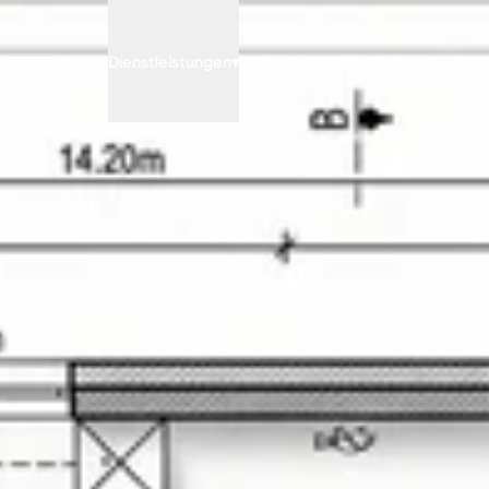
Archify
Dienstleistungen
▾
Referenzen
Online Anfrage