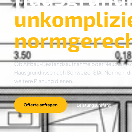
unkomplizi
normgerec
Ob Altbau-Bestandsaufnahme oder Neubau-Konze
Hausgrundrisse nach Schweizer SIA-Normen, die 
weitere Planung dienen.
Offerte anfragen
Leistungsumfang