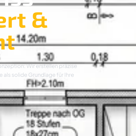
ert &
ht
ption: Wir erstellen präzise
als solide Grundlage für Ihre