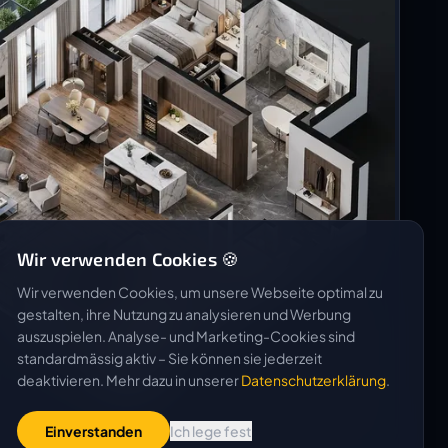
Wir verwenden Cookies 🍪
Wir verwenden Cookies, um unsere Webseite optimal zu
gestalten, ihre Nutzung zu analysieren und Werbung
auszuspielen. Analyse- und Marketing-Cookies sind
standardmässig aktiv – Sie können sie jederzeit
deaktivieren. Mehr dazu in unserer
Datenschutzerklärung
.
Einverstanden
Ich lege fest