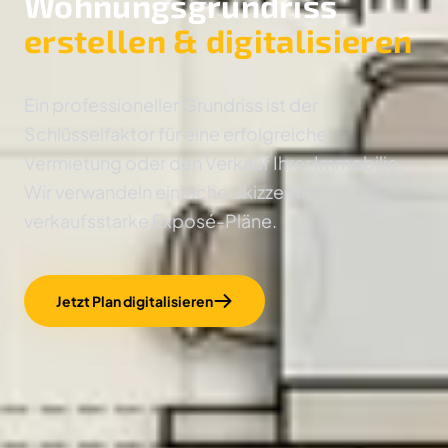
Wohnungsgrundriss
erstellen & digitalisieren
Ein professioneller Grundriss ist der
Schlüsselfaktor für eine erfolgreiche
Vermietung oder den Verkauf Ihrer Immobilie.
Wir verwandeln einfache Skizzen in
verkaufsstarke Exposé-Pläne.
Jetzt Plan digitalisieren