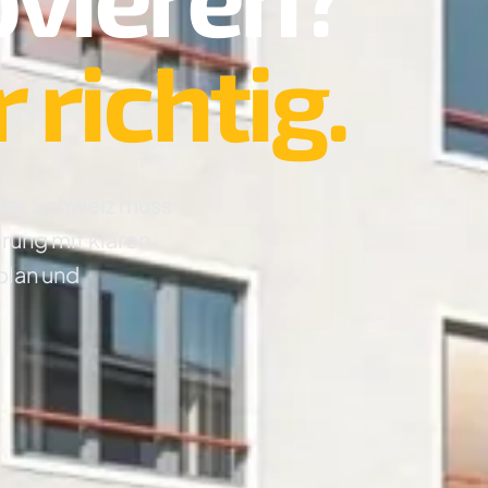
richtig.
n der Schweiz muss
erung mit klaren
plan und