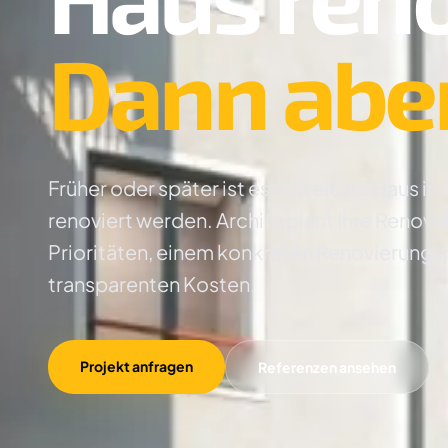
Dann aber 
Früher oder später ist es soweit: Ihr Haus i
renoviert werden. Archify plant Ihre Renovi
Prioritäten, einem konkreten Renovierungs
transparenten Kosten.
Projekt anfragen
Referenzen ansehen