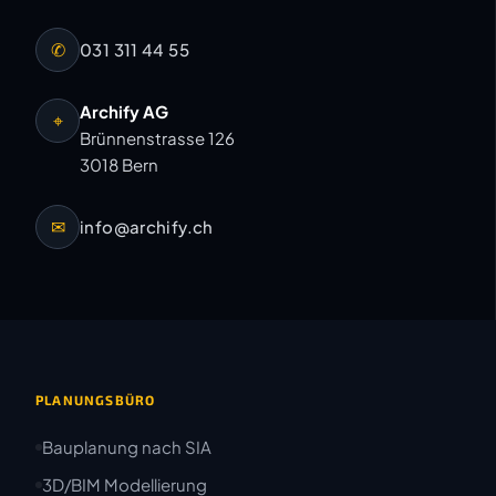
✆
031 311 44 55
Archify AG
⌖
Brünnenstrasse 126
3018 Bern
✉
info@archify.ch
PLANUNGSBÜRO
Bauplanung nach SIA
3D/BIM Modellierung