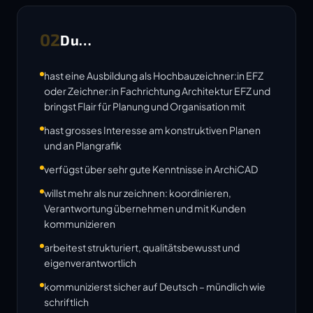
02
Du…
hast eine Ausbildung als Hochbauzeichner:in EFZ
oder Zeichner:in Fachrichtung Architektur EFZ und
bringst Flair für Planung und Organisation mit
hast grosses Interesse am konstruktiven Planen
und an Plangrafik
verfügst über sehr gute Kenntnisse in ArchiCAD
willst mehr als nur zeichnen: koordinieren,
Verantwortung übernehmen und mit Kunden
kommunizieren
arbeitest strukturiert, qualitätsbewusst und
eigenverantwortlich
kommunizierst sicher auf Deutsch – mündlich wie
schriftlich