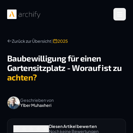
Menü 
Zurück zur Übersicht
|
2025
Baubewilligung für einen
Gartensitzplatz - Worauf ist zu
achten?
Geschrieben von
Ylber Muhaxheri
Diesen Artikel bewerten
Noch keine Bewertungen