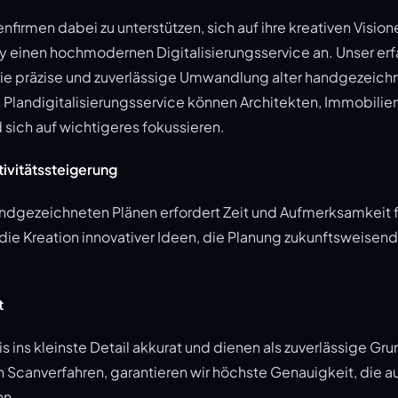
firmen dabei zu unterstützen, sich auf ihre kreativen Visio
ify einen hochmodernen Digitalisierungsservice an. Unser e
f die präzise und zuverlässige Umwandlung alter handgezeich
's Plandigitalisierungsservice können Architekten, Immobili
 sich auf wichtigeres fokussieren.
tivitätssteigerung
andgezeichneten Plänen erfordert Zeit und Aufmerksamkeit fü
r die Kreation innovativer Ideen, die Planung zukunftsweisen
t
is ins kleinste Detail akkurat und dienen als zuverlässige Grun
n Scanverfahren, garantieren wir höchste Genauigkeit, die
nn.