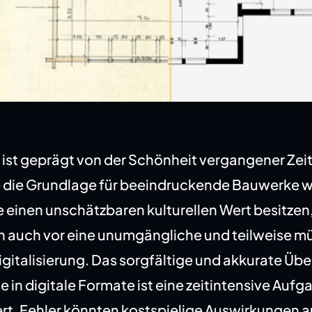
r ist geprägt von der Schönheit vergangener Zei
 die Grundlage für beeindruckende Bauwerke 
e einen unschätzbaren kulturellen Wert besitzen,
n auch vor eine unumgängliche und teilweise 
gitalisierung. Das sorgfältige und akkurate Übe
in digitale Formate ist eine zeitintensive Aufga
rt. Fehler könnten kostspielige Auswirkungen a