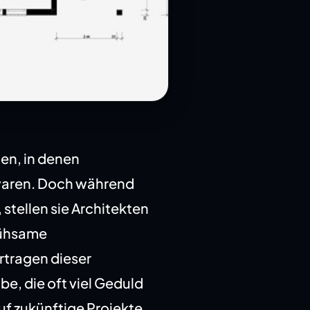
ten, in denen
waren. Doch während
 stellen sie Architekten
mühsame
rtragen dieser
be, die oft viel Geduld
uf zukünftige Projekte