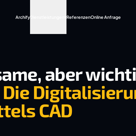
Archify
Dienstleistungen
▾
Referenzen
Online Anfrage
ame, aber wicht
Die Digitalisieru
ttels CAD