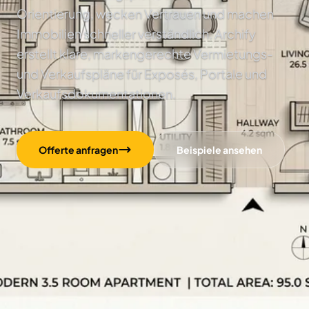
Orientierung, wecken Vertrauen und machen
Immobilien schneller verständlich. Archify
erstellt klare, markengerechte Vermietungs-
und Verkaufspläne für Exposés, Portale und
Verkaufsdokumentationen.
Offerte anfragen
Beispiele ansehen