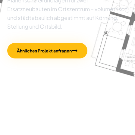
Planerische Grundlagen für zwei
Ersatzneubauten im Ortszentrum – volumetrisch
und städtebaulich abgestimmt auf Körnung,
Stellung und Ortsbild.
Ähnliches Projekt anfragen