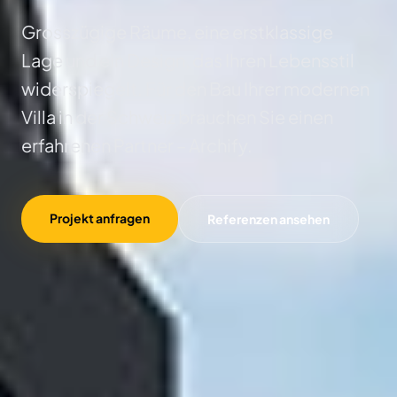
Grosszügige Räume, eine erstklassige
Lage und ein Design, das Ihren Lebensstil
widerspiegelt. Für den Bau Ihrer modernen
Villa in der Schweiz brauchen Sie einen
erfahrenen Partner – Archify.
Projekt anfragen
Referenzen ansehen