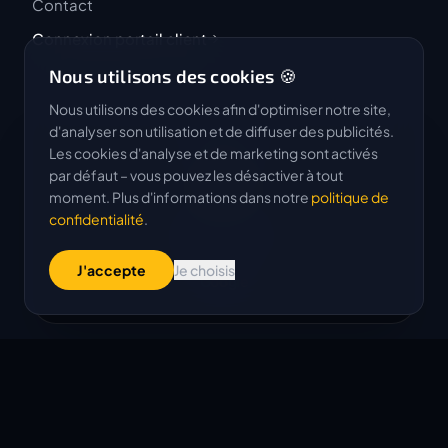
Contact
Connexion portail client
Nous utilisons des cookies 🍪
Nous utilisons des cookies afin d'optimiser notre site,
d'analyser son utilisation et de diffuser des publicités.
Les cookies d'analyse et de marketing sont activés
4.9 / 5
par défaut – vous pouvez les désactiver à tout
★★★★★
moment. Plus d'informations dans notre
politique de
confidentialité
.
Basé sur 50 avis
J'accepte
Je choisis
G
o
o
g
l
e
Copyright © 2026 Archify AG. Tous droits réservés.