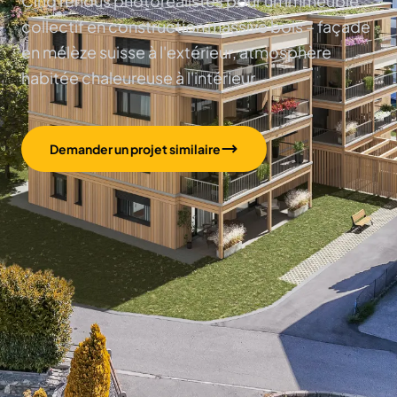
Cinq rendus photoréalistes pour un immeuble
collectif en construction massive bois – façade
en mélèze suisse à l'extérieur, atmosphère
habitée chaleureuse à l'intérieur.
Demander un projet similaire