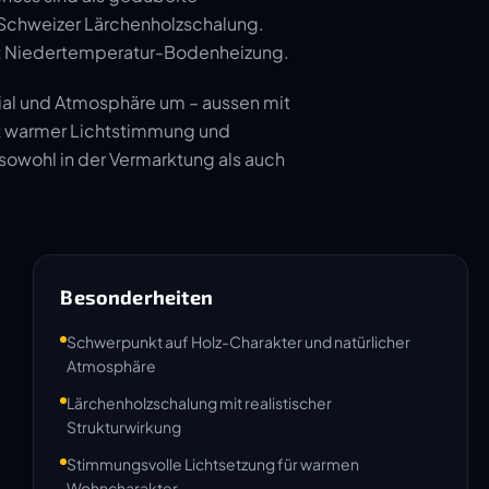
er Schweizer Lärchenholzschalung.
t Niedertemperatur-Bodenheizung.
ial und Atmosphäre um – aussen mit
mit warmer Lichtstimmung und
 sowohl in der Vermarktung als auch
Besonderheiten
Schwerpunkt auf Holz-Charakter und natürlicher
Atmosphäre
Lärchenholzschalung mit realistischer
Strukturwirkung
Stimmungsvolle Lichtsetzung für warmen
Wohncharakter