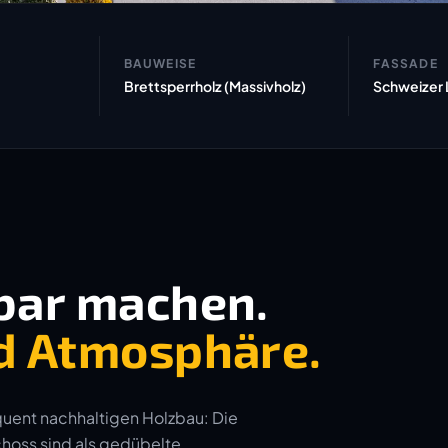
BAUWEISE
FASSADE
Brettsperrholz (Massivholz)
Schweizer 
bar machen.
d Atmosphäre.
quent nachhaltigen Holzbau: Die
hoss sind als gedübelte