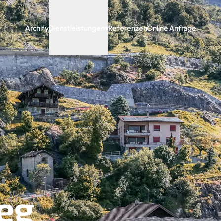
Archify
Dienstleistungen
▾
Referenzen
Online Anfrage
eg