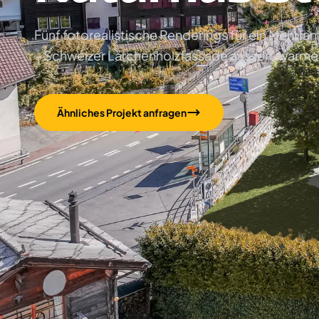
Fünf fotorealistische Renderings für ein Mehrfa
– Schweizer Lärchenholzfassade aussen, warm
Ähnliches Projekt anfragen