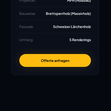
Projektart
MFH (Holzbau)
Bauweise
Brettsperrholz (Massivholz)
Fassade
Schweizer Lärchenholz
Umfang
5 Renderings
Offerte anfragen