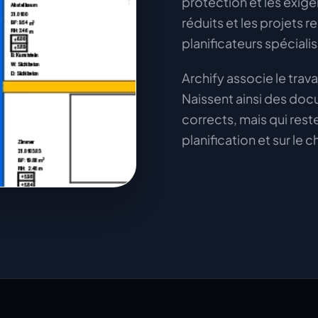
protection et les exig
réduits et les projets r
planificateurs spéciali
Archify associe le trav
Naissent ainsi des do
corrects, mais qui res
planification et sur le c