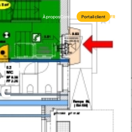
À propos
Contact
Portail client
FR
/
DE
ec