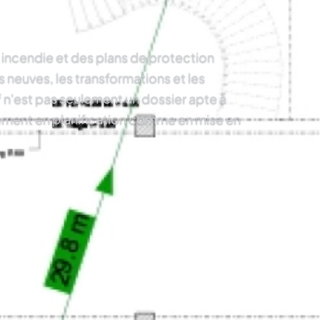
incendie et des plans de protection
 neuves, les transformations et les
 n'est pas seulement un dossier apte à
lement en planification comme en mise en
s