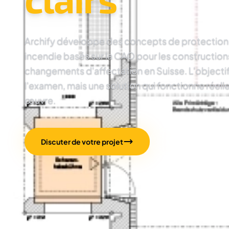
Archify développe des concepts de protection 
incendie basés sur la CAO pour les constructions
changements d'affectation en Suisse. L'objectif
l'examen, mais une solution qui fonctionne réel
œuvre.
Discuter de votre projet
Voir des exemple