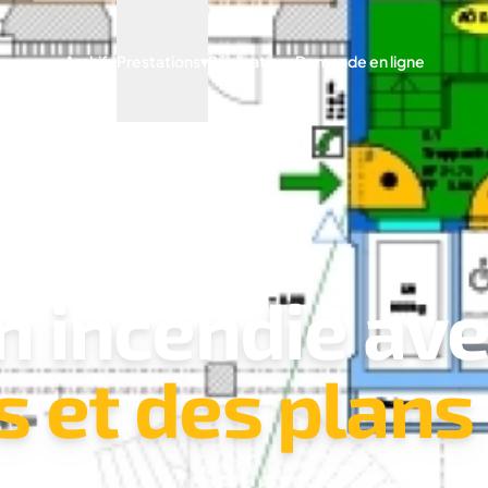
Archify
Prestations
▾
Réalisations
Demande en ligne
n incendie av
s et des plans